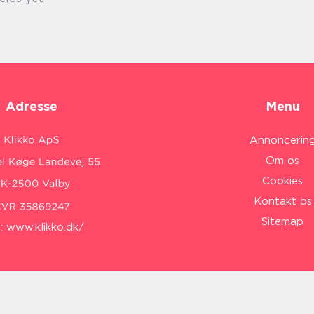
Adresse
Menu
Annoncerin
Om os
Cookies
Kontakt os
Sitemap
:
www.klikko.dk/