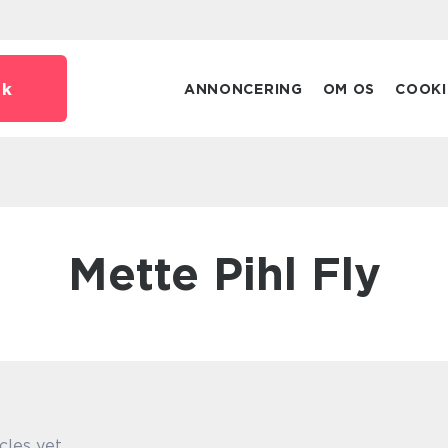
dk
ANNONCERING
OM OS
COOKI
Mette Pihl Fly
cles yet