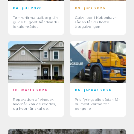
04. juli 2026
09. juni 2026
Tømrerfirma aalborg din
Gulvsliber i København:
guide til godt håndværk i
sådan får du flotte
lokalområdet
trægulve igen
10. marts 2026
06. januar 2026
Reparation af vinduer:
Pris fyringsolie sådan får
hvornår kan de reddes,
du mest varme for
og hvornår skal de
pengene
skiftes?