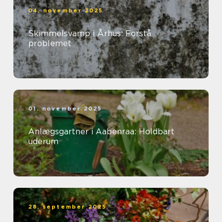
04. november 2025
Skimmelsvamp i Århus: Forstå
problemet
01. november 2025
Anlægsgartner i Aabenraa: Holdbart
uderum
28. september 2025