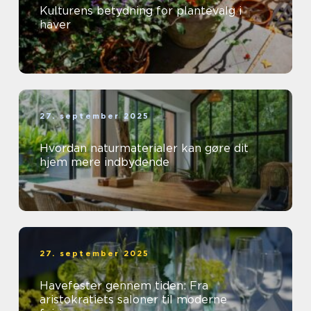
Kulturens betydning for plantevalg i
haver
27. september 2025
Hvordan naturmaterialer kan gøre dit
hjem mere indbydende
27. september 2025
Havefester gennem tiden: Fra
aristokratiets saloner til moderne