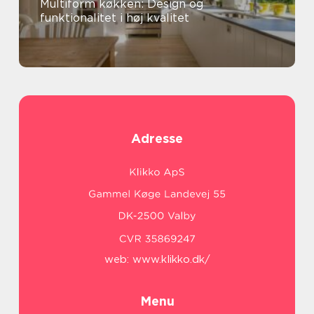
Multiform køkken: Design og
funktionalitet i høj kvalitet
Adresse
web:
www.klikko.dk/
Menu