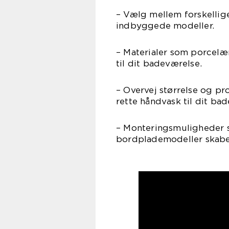
– Vælg mellem forskellig
indbyggede modeller.
– Materialer som porcelæn
til dit badeværelse.
– Overvej størrelse og pr
rette håndvask til dit ba
– Monteringsmuligheder 
bordplademodeller skaber