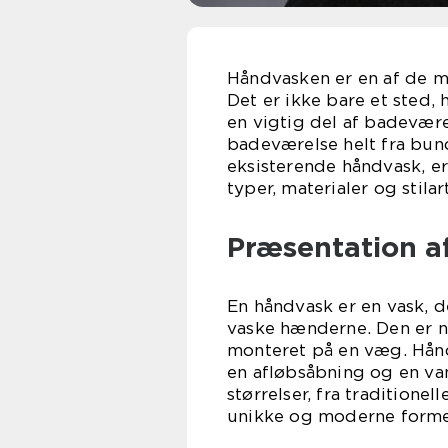
Håndvasken er en af de me
Det er ikke bare et sted,
en vigtig del af badevære
badeværelse helt fra bund
eksisterende håndvask, er
typer, materialer og stilar
Præsentation a
En håndvask er en vask, d
vaske hænderne. Den er no
monteret på en væg. Hånd
en afløbsåbning og en va
størrelser, fra traditione
unikke og moderne forme