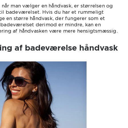
e, når man vælger en håndvask, er størrelsen og
til badeværelset. Hvis du har et rummeligt
e en større håndvask, der fungerer som et
s badeværelset derimod er mindre, kan en
ering af håndvasken være mere hensigtsmæssig.
kling af badeværelse håndvask