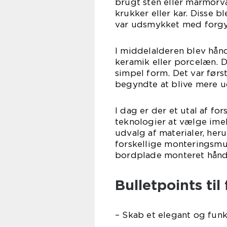
brugt sten eller marmorva
krukker eller kar. Disse 
var udsmykket med forgyl
I middelalderen blev hån
keramik eller porcelæn. 
simpel form. Det var først
begyndte at blive mere u
I dag er der et utal af for
teknologier at vælge im
udvalg af materialer, her
forskellige monteringsmu
bordplade monteret hånd
Bulletpoints til
– Skab et elegant og fun