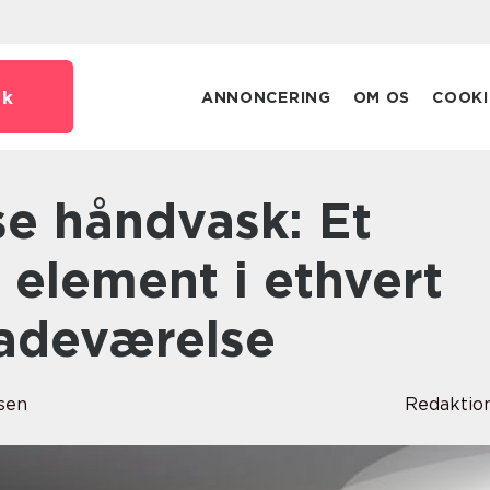
dk
ANNONCERING
OM OS
COOKI
 element i ethvert
adeværelse
sen
Redaktio