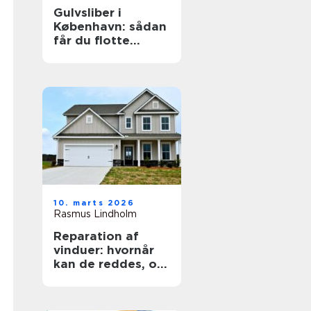
Gulvsliber i
København: sådan
får du flotte
trægulve igen
10. marts 2026
Rasmus Lindholm
Reparation af
vinduer: hvornår
kan de reddes, og
hvornår skal de
skiftes?