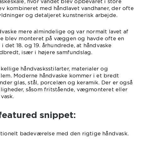
skeskåle, hvor vandet blev opbevaret i store
blev kombineret med håndlavet vandhaner, der ofte
dninger og detaljeret kunstnerisk arbejde.
dvaske mere almindelige og var normalt lavet af
De blev monteret på væggen og havde ofte en
 i det 18. og 19. århundrede, at håndvaske
dbredt, især i højere samfundslag.
skellige håndvasksstilarter, materialer og
ellem. Moderne håndvaske kommer i et bredt
under glas, stål, porcelæn og keramik. Der er også
ligheder, såsom fritstående, vægmonteret eller
vask.
 featured snippet:
ktionelt badeværelse med den rigtige håndvask.