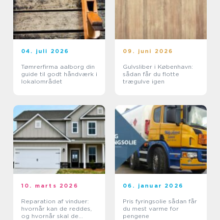
04. juli 2026
09. juni 2026
Tømrerfirma aalborg din
Gulvsliber i København:
guide til godt håndværk i
sådan får du flotte
lokalområdet
trægulve igen
10. marts 2026
06. januar 2026
Reparation af vinduer:
Pris fyringsolie sådan får
hvornår kan de reddes,
du mest varme for
og hvornår skal de
pengene