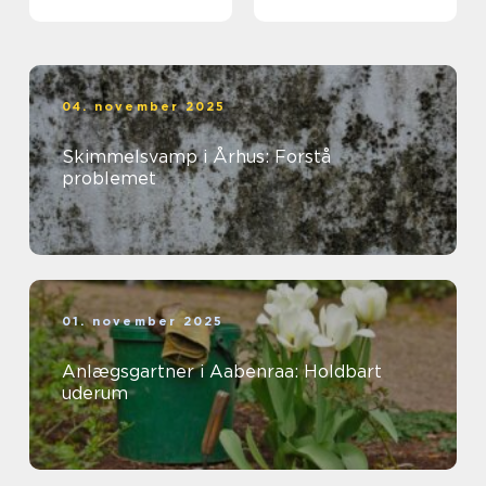
skiftes?
04. november 2025
Skimmelsvamp i Århus: Forstå
problemet
01. november 2025
Anlægsgartner i Aabenraa: Holdbart
uderum