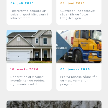
04. juli 2026
09. juni 2026
Tømrerfirma aalborg din
Gulvsliber i København:
guide til godt håndværk i
sådan får du flotte
lokalområdet
trægulve igen
10. marts 2026
06. januar 2026
Reparation af vinduer:
Pris fyringsolie sådan får
hvornår kan de reddes,
du mest varme for
og hvornår skal de
pengene
skiftes?