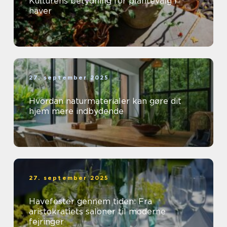
Kulturens betydning for plantevalg i
haver
27. september 2025
Hvordan naturmaterialer kan gøre dit
hjem mere indbydende
27. september 2025
Havefester gennem tiden: Fra
aristokratiets saloner til moderne
fejringer