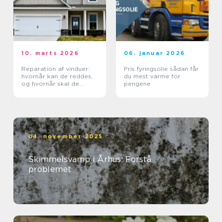
10. marts 2026
06. januar 2026
Reparation af vinduer:
Pris fyringsolie sådan får
hvornår kan de reddes,
du mest varme for
og hvornår skal de
pengene
skiftes?
04. november 2025
Skimmelsvamp i Århus: Forstå
problemet