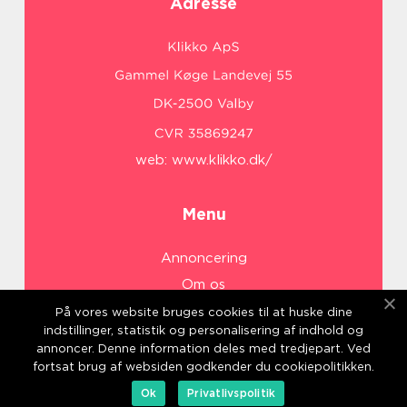
Adresse
web:
www.klikko.dk/
Menu
Annoncering
Om os
Cookies
På vores website bruges cookies til at huske dine
indstillinger, statistik og personalisering af indhold og
Kontakt os
annoncer. Denne information deles med tredjepart. Ved
Sitemap
fortsat brug af websiden godkender du cookiepolitikken.
Ok
Privatlivspolitik