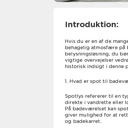
Introduktion:
Hvis du er en af de mange
behagelig atmosfære på b
belysningsløsning, du bør
vigtige overvejelser vedr
historisk indsigt i denne
1. Hvad er spot til badev
Spotlys refererer til en t
direkte i vandrette eller 
På badeværelset kan spots
giver mulighed for at ret
og badekarret.