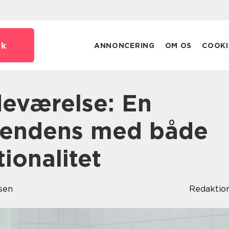
dk
ANNONCERING
OM OS
COOKI
tendens med både
tionalitet
sen
Redaktio