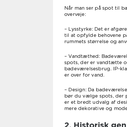
Når man ser på spot til ba
overveje:
– Lysstyrke: Det er afgør
til at opfylde behovene p
rummets størrelse og anv
– Vandtæthed: Badeværelse
spots, der er vandtætte og
badeværelsesbrug. IP-kla
er over for vand.
– Design: Da badeværelse
bør du vælge spots, der p
er et bredt udvalg af desi
mere dekorative og moder
2. Historisk ge