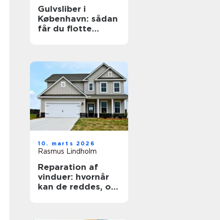
Gulvsliber i
København: sådan
får du flotte
trægulve igen
10. marts 2026
Rasmus Lindholm
Reparation af
vinduer: hvornår
kan de reddes, og
hvornår skal de
skiftes?