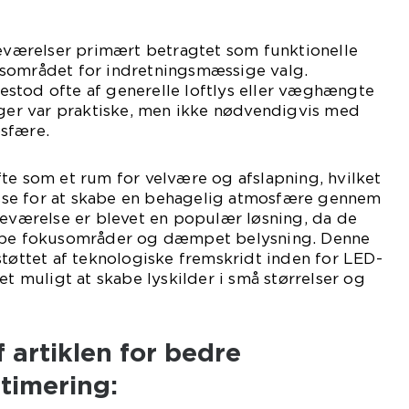
deværelser primært betragtet som funktionelle
sområdet for indretningsmæssige valg.
stod ofte af generelle loftlys eller væghængte
nger var praktiske, men ikke nødvendigvis med
sfære.
te som et rum for velvære og afslapning, hvilket
resse for at skabe en behagelig atmosfære gennem
deværelse er blevet en populær løsning, da de
kabe fokusområder og dæmpet belysning. Denne
støttet af teknologiske fremskridt inden for LED-
et muligt at skabe lyskilder i små størrelser og
 artiklen for bedre
timering: