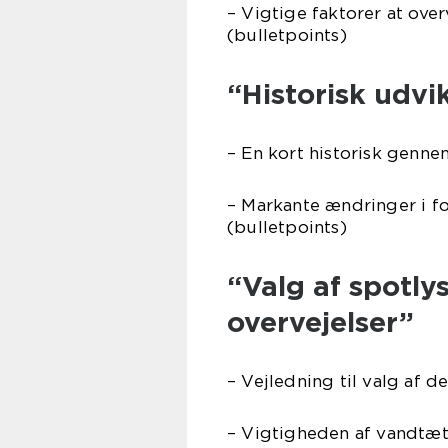
– Vigtige faktorer at ove
(bulletpoints)
“Historisk udvi
– En kort historisk genn
– Markante ændringer i f
(bulletpoints)
“Valg af spotly
overvejelser”
– Vejledning til valg af d
– Vigtigheden af vandtæt