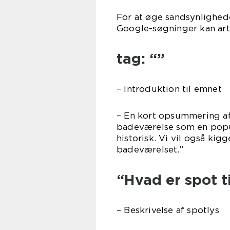
For at øge sandsynlighede
Google-søgninger kan arti
tag: “”
– Introduktion til emnet
– En kort opsummering af 
badeværelse som en popul
historisk. Vi vil også kig
badeværelset.”
“Hvad er spot t
– Beskrivelse af spotlys