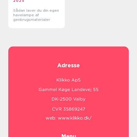
2025
Sådan laver du din egen
havelampe af
genbrugsmaterialer
Adresse
web:
www.klikko.dk/
Menu