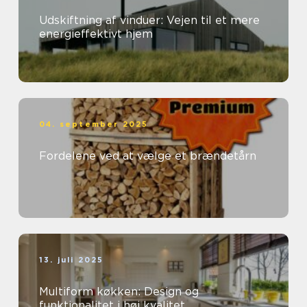
Udskiftning af vinduer: Vejen til et mere
energieffektivt hjem
04. september 2025
Fordelene ved at vælge et brændetårn
13. juli 2025
Multiform køkken: Design og
funktionalitet i høj kvalitet