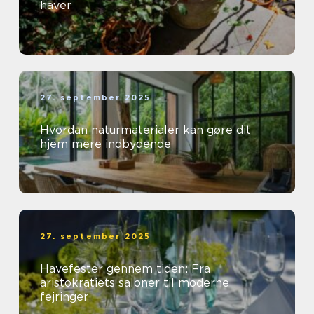
haver
27. september 2025
Hvordan naturmaterialer kan gøre dit
hjem mere indbydende
27. september 2025
Havefester gennem tiden: Fra
aristokratiets saloner til moderne
fejringer