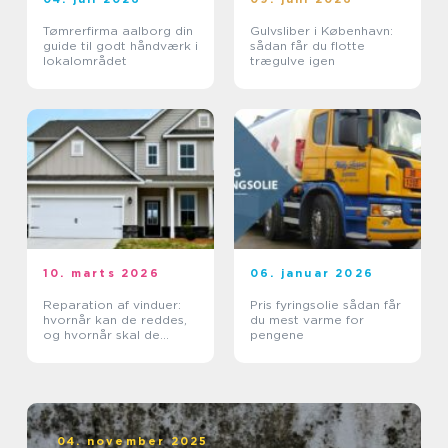
Tømrerfirma aalborg din
Gulvsliber i København:
guide til godt håndværk i
sådan får du flotte
lokalområdet
trægulve igen
10. marts 2026
06. januar 2026
Reparation af vinduer:
Pris fyringsolie sådan får
hvornår kan de reddes,
du mest varme for
og hvornår skal de
pengene
skiftes?
04. november 2025