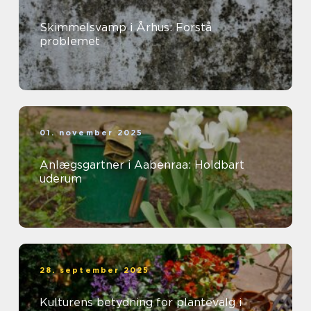
Skimmelsvamp i Århus: Forstå
problemet
01. november 2025
Anlægsgartner i Aabenraa: Holdbart
uderum
28. september 2025
Kulturens betydning for plantevalg i