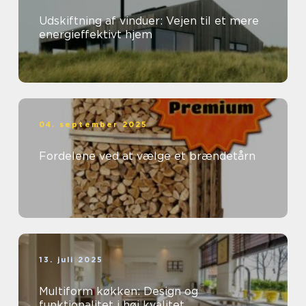
Udskiftning af vinduer: Vejen til et mere
energieffektivt hjem
04. september 2025
Fordelene ved at vælge et brændetårn
13. juli 2025
Multiform køkken: Design og
funktionalitet i høj kvalitet