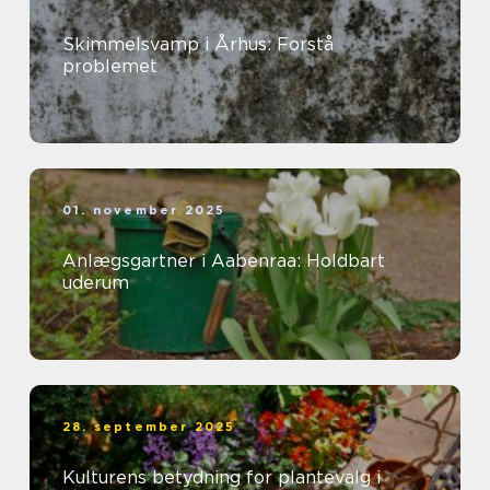
Skimmelsvamp i Århus: Forstå
problemet
01. november 2025
Anlægsgartner i Aabenraa: Holdbart
uderum
28. september 2025
Kulturens betydning for plantevalg i