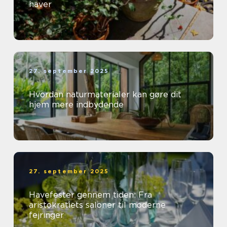
haver
27. september 2025
Hvordan naturmaterialer kan gøre dit
hjem mere indbydende
27. september 2025
Havefester gennem tiden: Fra
aristokratiets saloner til moderne
fejringer