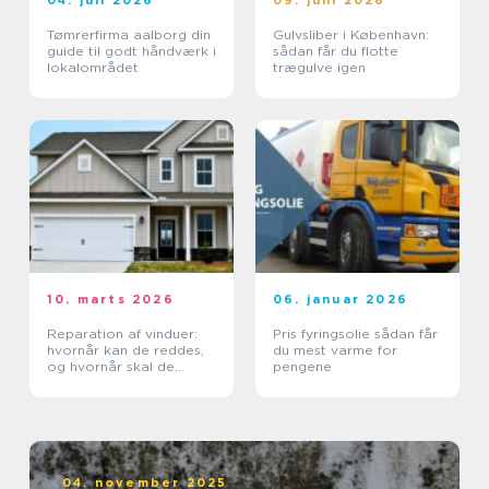
04. juli 2026
09. juni 2026
Tømrerfirma aalborg din
Gulvsliber i København:
guide til godt håndværk i
sådan får du flotte
lokalområdet
trægulve igen
10. marts 2026
06. januar 2026
Reparation af vinduer:
Pris fyringsolie sådan får
hvornår kan de reddes,
du mest varme for
og hvornår skal de
pengene
skiftes?
04. november 2025