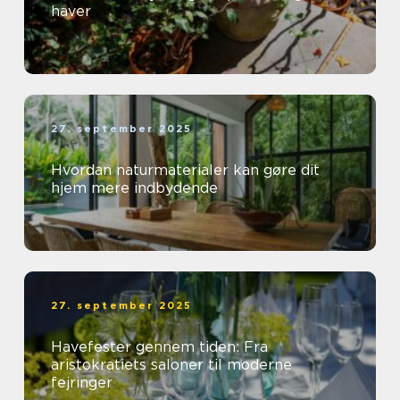
haver
27. september 2025
Hvordan naturmaterialer kan gøre dit
hjem mere indbydende
27. september 2025
Havefester gennem tiden: Fra
aristokratiets saloner til moderne
fejringer