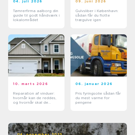
04. juli 2026
09. juni 2026
Tømrerfirma aalborg din
Gulvsliber i København:
guide til godt håndværk i
sådan får du flotte
lokalområdet
trægulve igen
10. marts 2026
06. januar 2026
Reparation af vinduer:
Pris fyringsolie sådan får
hvornår kan de reddes,
du mest varme for
og hvornår skal de
pengene
skiftes?
04. november 2025