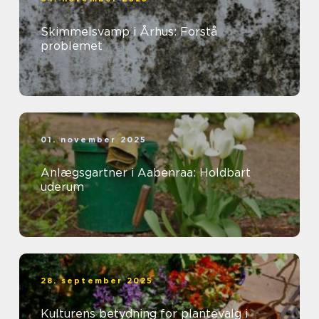
Skimmelsvamp i Århus: Forstå
problemet
01. november 2025
Anlægsgartner i Aabenraa: Holdbart
uderum
28. september 2025
Kulturens betydning for plantevalg i