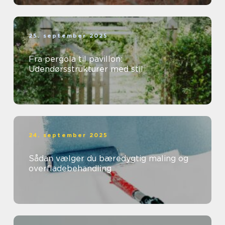
25. september 2025
Fra pergola til pavillon:
Udendørsstrukturer med stil
24. september 2025
Sådan vælger du bæredygtig maling og
overfladebehandling