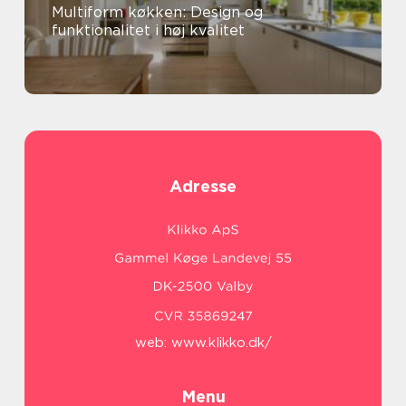
Multiform køkken: Design og
funktionalitet i høj kvalitet
Adresse
web:
www.klikko.dk/
Menu