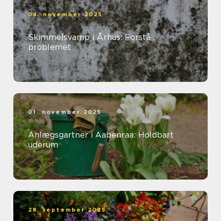
04. november 2025
Skimmelsvamp i Århus: Forstå
problemet
01. november 2025
Anlægsgartner i Aabenraa: Holdbart
uderum
28. september 2025