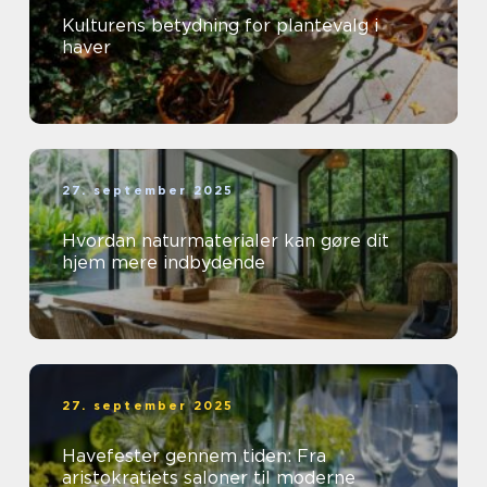
Kulturens betydning for plantevalg i
haver
27. september 2025
Hvordan naturmaterialer kan gøre dit
hjem mere indbydende
27. september 2025
Havefester gennem tiden: Fra
aristokratiets saloner til moderne