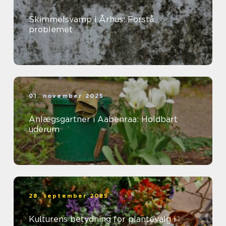
Skimmelsvamp i Århus: Forstå
problemet
01. november 2025
Anlægsgartner i Aabenraa: Holdbart
uderum
28. september 2025
Kulturens betydning for plantevalg i