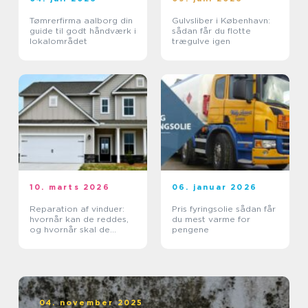
Tømrerfirma aalborg din
Gulvsliber i København:
guide til godt håndværk i
sådan får du flotte
lokalområdet
trægulve igen
10. marts 2026
06. januar 2026
Reparation af vinduer:
Pris fyringsolie sådan får
hvornår kan de reddes,
du mest varme for
og hvornår skal de
pengene
skiftes?
04. november 2025