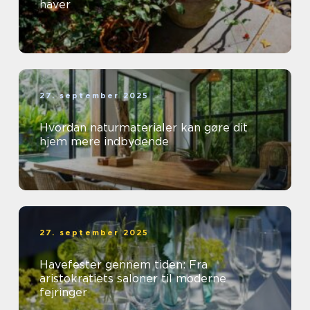
haver
27. september 2025
Hvordan naturmaterialer kan gøre dit
hjem mere indbydende
27. september 2025
Havefester gennem tiden: Fra
aristokratiets saloner til moderne
fejringer