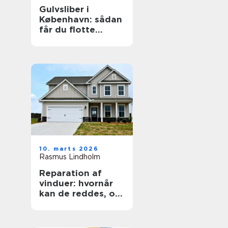
Gulvsliber i
København: sådan
får du flotte
trægulve igen
10. marts 2026
Rasmus Lindholm
Reparation af
vinduer: hvornår
kan de reddes, og
hvornår skal de
skiftes?