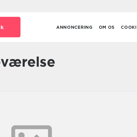
dk
ANNONCERING
OM OS
COOKI
eværelse