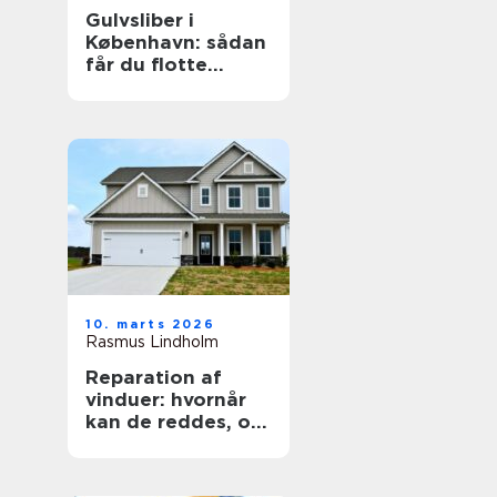
Gulvsliber i
København: sådan
får du flotte
trægulve igen
10. marts 2026
Rasmus Lindholm
Reparation af
vinduer: hvornår
kan de reddes, og
hvornår skal de
skiftes?