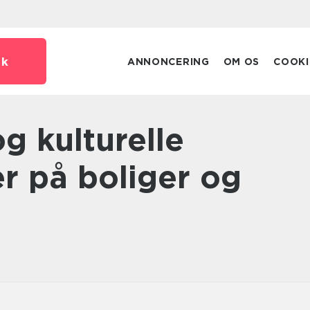
dk
ANNONCERING
OM OS
COOKI
r på boliger og