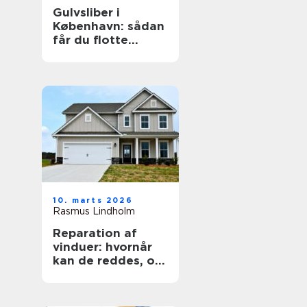
Gulvsliber i
København: sådan
får du flotte
trægulve igen
10. marts 2026
Rasmus Lindholm
Reparation af
vinduer: hvornår
kan de reddes, og
hvornår skal de
skiftes?