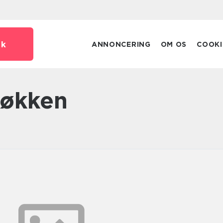
dk
ANNONCERING
OM OS
COOKI
 køkken