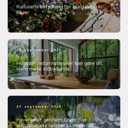
Kulturens betydning for plantevalg i
haver
27. september 2025
Hvordan naturmaterialer kan gøre dit
hjem mere indbydende
27. september 2025
Havefester gennem tiden: Fra
aristokratiets saloner til moderne