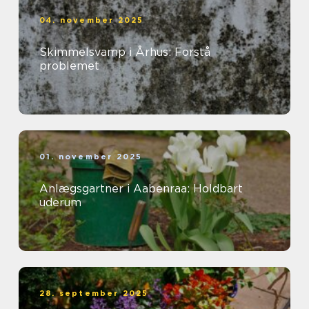
04. november 2025
Skimmelsvamp i Århus: Forstå
problemet
01. november 2025
Anlægsgartner i Aabenraa: Holdbart
uderum
28. september 2025