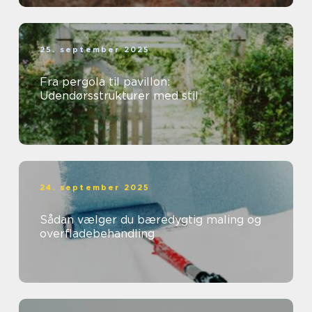
25. september 2025
Fra pergola til pavillon:
Udendørsstrukturer med stil
24. september 2025
Sådan vælger du bæredygtig maling og
overfladebehandling