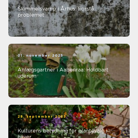
Skimmelsvamp i Århus: Forstå
problemet
01. november 2025
Anlægsgartner i Aabenraa: Holdbart
uderum
28. september 2025
Kulturens betydning for plantevalg i
haver