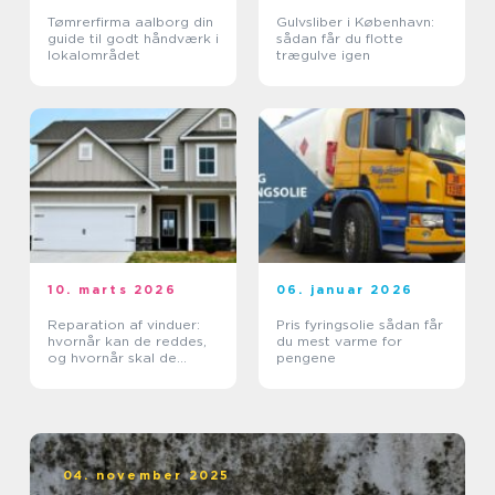
Tømrerfirma aalborg din
Gulvsliber i København:
guide til godt håndværk i
sådan får du flotte
lokalområdet
trægulve igen
10. marts 2026
06. januar 2026
Reparation af vinduer:
Pris fyringsolie sådan får
hvornår kan de reddes,
du mest varme for
og hvornår skal de
pengene
skiftes?
04. november 2025