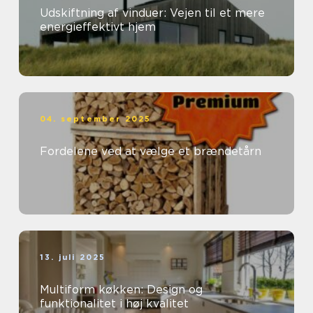
Udskiftning af vinduer: Vejen til et mere
energieffektivt hjem
04. september 2025
Fordelene ved at vælge et brændetårn
13. juli 2025
Multiform køkken: Design og
funktionalitet i høj kvalitet